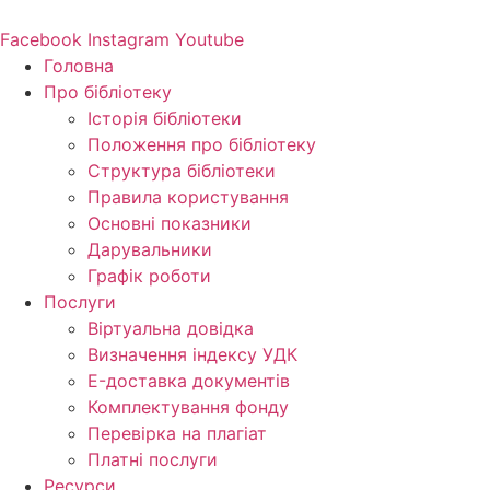
Перейти
до
Facebook
Instagram
Youtube
вмісту
Головна
Про бібліотеку
Історія бібліотеки
Положення про бібліотеку
Структура бібліотеки
Правила користування
Основні показники
Дарувальники
Графік роботи
Послуги
Віртуальна довідка
Визначення індексу УДК
E-доставка документів
Комплектування фонду
Перевірка на плагіат
Платні послуги
Ресурси