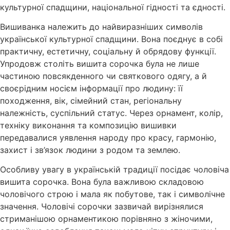
культурної спадщини, національної гідності та єдності.
Вишиванка належить до найвиразніших символів
української культурної спадщини. Вона поєднує в собі
практичну, естетичну, соціальну й обрядову функції.
Упродовж століть вишита сорочка була не лише
частиною повсякденного чи святкового одягу, а й
своєрідним носієм інформації про людину: її
походження, вік, сімейний стан, регіональну
належність, суспільний статус. Через орнамент, колір,
техніку виконання та композицію вишивки
передавалися уявлення народу про красу, гармонію,
захист і зв’язок людини з родом та землею.
Особливу увагу в українській традиції посідає чоловіча
вишита сорочка. Вона була важливою складовою
чоловічого строю і мала як побутове, так і символічне
значення. Чоловічі сорочки зазвичай вирізнялися
стриманішою орнаментикою порівняно з жіночими,