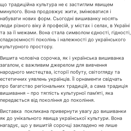
що традиційна культура не є застиглим явищем
минулого. Вона продовжує жити, змінюватися і
набувати нових форм. Сьогодні вишиванку носять
люди різного віку й професій, у містах і селах, в Україні
та за її межами. Вона стала символом єдності, гідності,
спадкоємності поколінь і належності до українського
культурного простору.
Вишита чоловіча сорочка, як і українська вишиванка
загалом, є важливим джерелом для вивчення
народного мистецтва, історії побуту, світогляду та
естетичних уявлень українців. Її орнаменти свідчать
про багатство регіональних традицій, а сама традиція
вишивання – про тяглість культурної пам’яті, яка
передається від покоління до покоління.
Виставка покликана привернути увагу до вишиванки
як до унікального явища української культури. Вона
нагадує, що у вишитій сорочці закладено не лише