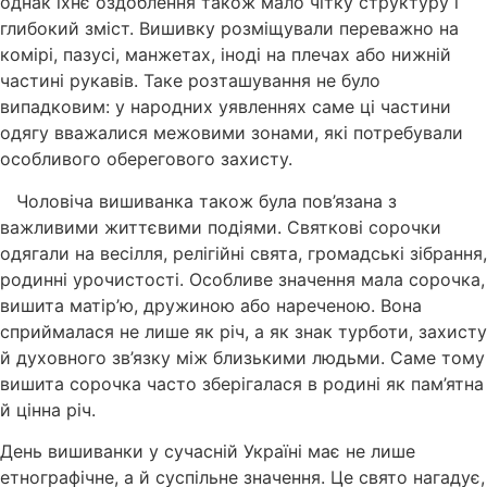
однак їхнє оздоблення також мало чітку структуру і
глибокий зміст. Вишивку розміщували переважно на
комірі, пазусі, манжетах, іноді на плечах або нижній
частині рукавів. Таке розташування не було
випадковим: у народних уявленнях саме ці частини
одягу вважалися межовими зонами, які потребували
особливого оберегового захисту.
Чоловіча вишиванка також була пов’язана з
важливими життєвими подіями. Святкові сорочки
одягали на весілля, релігійні свята, громадські зібрання,
родинні урочистості. Особливе значення мала сорочка,
вишита матір’ю, дружиною або нареченою. Вона
сприймалася не лише як річ, а як знак турботи, захисту
й духовного зв’язку між близькими людьми. Саме тому
вишита сорочка часто зберігалася в родині як пам’ятна
й цінна річ.
День вишиванки у сучасній Україні має не лише
етнографічне, а й суспільне значення. Це свято нагадує,