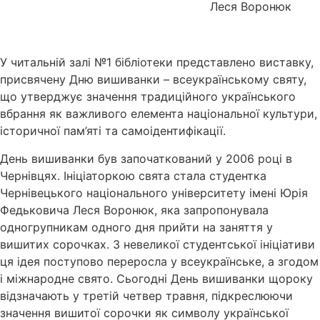
Леся Воронюк
У читальній залі №1 бібліотеки представлено виставку,
присвячену Дню вишиванки – всеукраїнському святу,
що утверджує значення традиційного українського
вбрання як важливого елемента національної культури,
історичної пам’яті та самоідентифікації.
День вишиванки був започаткований у 2006 році в
Чернівцях. Ініціаторкою свята стала студентка
Чернівецького національного університету імені Юрія
Федьковича Леся Воронюк, яка запропонувала
одногрупникам одного дня прийти на заняття у
вишитих сорочках. З невеликої студентської ініціативи
ця ідея поступово переросла у всеукраїнське, а згодом
і міжнародне свято. Сьогодні День вишиванки щороку
відзначають у третій четвер травня, підкреслюючи
значення вишитої сорочки як символу української