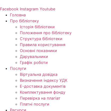
Перейти
до
Facebook
Instagram
Youtube
вмісту
Головна
Про бібліотеку
Історія бібліотеки
Положення про бібліотеку
Структура бібліотеки
Правила користування
Основні показники
Дарувальники
Графік роботи
Послуги
Віртуальна довідка
Визначення індексу УДК
E-доставка документів
Комплектування фонду
Перевірка на плагіат
Платні послуги
Ресурси