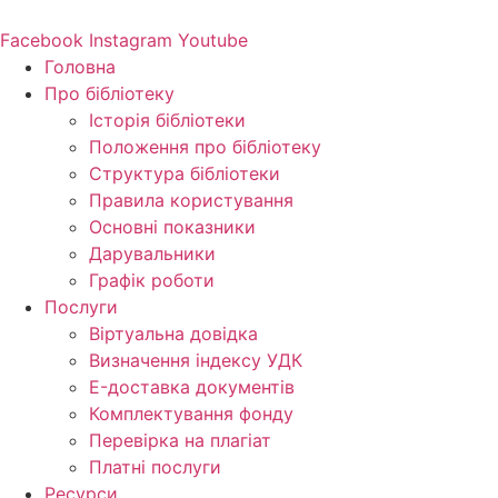
Перейти
до
Facebook
Instagram
Youtube
вмісту
Головна
Про бібліотеку
Історія бібліотеки
Положення про бібліотеку
Структура бібліотеки
Правила користування
Основні показники
Дарувальники
Графік роботи
Послуги
Віртуальна довідка
Визначення індексу УДК
E-доставка документів
Комплектування фонду
Перевірка на плагіат
Платні послуги
Ресурси