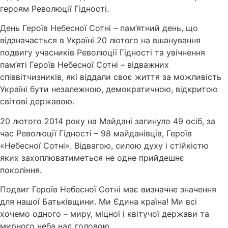
героям Революції Гідності.
День Героїв Небесної Сотні – пам’ятний день, що
відзначається в Україні 20 лютого на вшанування
подвигу учасників Революції Гідності та увічнення
пам’яті Героїв Небесної Сотні – відважних
співвітчизників, які віддали своє життя за можливість
Україні бути незалежною, демократичною, відкритою
світові державою.
20 лютого 2014 року на Майдані загинуло 49 осіб, за
час Революції Гідності – 98 майданівців, Героїв
«Небесної Сотні». Відвагою, силою духу і стійкістю
яких захоплюватиметься не одне прийдешнє
покоління.
Подвиг Героїв Небесної Сотні має визначне значення
для нашої Батьківщини. Ми Єдина країна! Ми всі
хочемо одного – миру, міцної і квітучої держави та
мирного неба над головою.