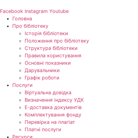
Перейти
до
Facebook
Instagram
Youtube
вмісту
Головна
Про бібліотеку
Історія бібліотеки
Положення про бібліотеку
Структура бібліотеки
Правила користування
Основні показники
Дарувальники
Графік роботи
Послуги
Віртуальна довідка
Визначення індексу УДК
E-доставка документів
Комплектування фонду
Перевірка на плагіат
Платні послуги
Ресурси