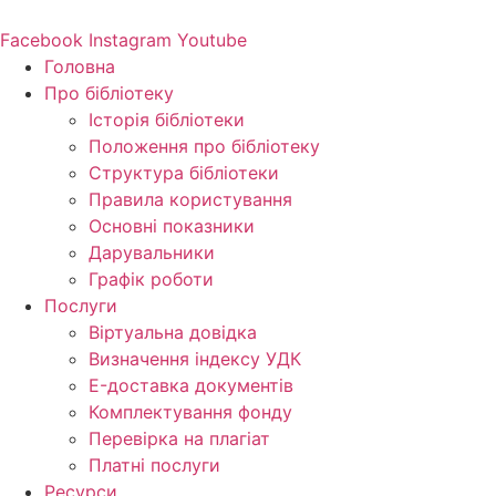
Перейти
до
Facebook
Instagram
Youtube
вмісту
Головна
Про бібліотеку
Історія бібліотеки
Положення про бібліотеку
Структура бібліотеки
Правила користування
Основні показники
Дарувальники
Графік роботи
Послуги
Віртуальна довідка
Визначення індексу УДК
E-доставка документів
Комплектування фонду
Перевірка на плагіат
Платні послуги
Ресурси