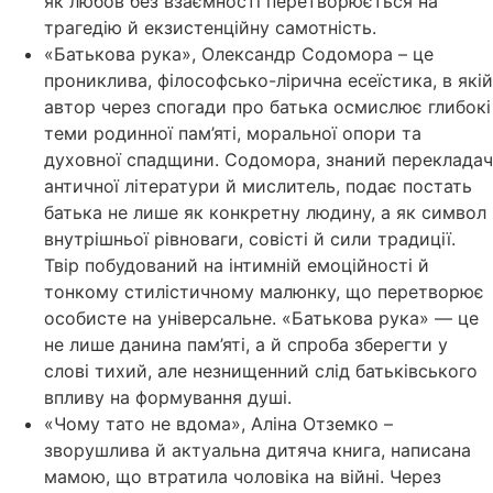
як любов без взаємності перетворюється на
трагедію й екзистенційну самотність.
«Батькова рука», Олександр Содомора – це
прониклива, філософсько-лірична есеїстика, в якій
автор через спогади про батька осмислює глибокі
теми родинної пам’яті, моральної опори та
духовної спадщини. Содомора, знаний перекладач
античної літератури й мислитель, подає постать
батька не лише як конкретну людину, а як символ
внутрішньої рівноваги, совісті й сили традиції.
Твір побудований на інтимній емоційності й
тонкому стилістичному малюнку, що перетворює
особисте на універсальне. «Батькова рука» — це
не лише данина пам’яті, а й спроба зберегти у
слові тихий, але незнищенний слід батьківського
впливу на формування душі.
«Чому тато не вдома», Аліна Отземко –
зворушлива й актуальна дитяча книга, написана
мамою, що втратила чоловіка на війні. Через