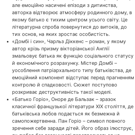
але емоційно насичені епізоди з дитинства,
авторка відтворює атмосферу родинного дому, в
якому батько є тихим центром усього світу. Це
літературна спроба повернутися до витоків, до
тих основ, на яких зростає особистість.
«Домбі і син», Чарльз Діккенс – роман, у якому
автор крізь призму вікторіанської Англії
змальовує батька як функцію соціального статусу
й економічного розрахунку. Містер Домбі –
уособлення патріархального типу батьківства, де
емоційний компонент відступає перед прагненням
контролю й спадковості. Сюжет поступово
розкриває деструктивність такої моделі.
«Батько Горіо», Оноре де Бальзак – зразок
класичної французької літератури ХІХ століття, де
батьківська любов подається як безмежна й
самопожертвенна. Пан Горіо – символ повного
зречення себе заради дітей. Його образ ілюструє,