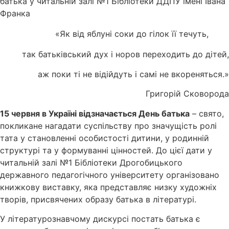
батька у читальній залі №1 Бібліотеки ДДПУ імені Івана
Франка
«Як від яблуні соки до гілок її течуть,
так батьківський дух і норов переходить до дітей,
аж поки ті не відійдуть і самі не вкореняться.»
Григорій Сковорода
15 червня в Україні відзначається День батька
– свято,
покликане нагадати суспільству про значущість ролі
тата у становленні особистості дитини, у родинній
структурі та у формуванні цінностей. До цієї дати у
читальній залі №1 Бібліотеки Дрогобицького
державного педагогічного університету організовано
книжкову виставку, яка представляє низку художніх
творів, присвячених образу батька в літературі.
У літературознавчому дискурсі постать батька є