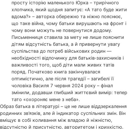
просту історію маленького Юрка – трирічного
хлопчика, який щодня запитує: «А тато буде жити
вдома?» – авторка обережно та ніжно пояснює,
що таке війна, чому батьки вирушають на фронт і
чому вони можуть не повернутися додому.
Письменниця ставила за мету не лише пояснити
дітям відсутність батька, а й привернути увагу
суспільства до потреб військових родин —
необхідності відпочинку для батьків‑захисників і
важливості того, щоб діти мали живих татів
поряд. Початково книга закінчувалася
оптимістично, але після трагедії – загибелі її
чоловіка Василя 7 червня 2024 року – фінал
змінили, додавши глибший життєвий вимір: тепер
тато «охороняє мене з неба».
Образ батька в літературі – це не лише віддзеркалення
родинних зв’язків, але й індикатор суспільних змін. Він
вміщує в собі коливання між владою й ніжністю,
відсутністю й присутністю, авторитетом і крихкістю.