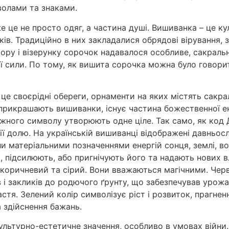
волами та знаками.
е це не просто одяг, а частина душі. Вишиванка – це ку
ків. Традиційно в них закладалися обрядові вірування, 
льору і візерунку сорочок надавалося особливе, сакрал
ої сили. По тому, як вишита сорочка можна було говори
 це своєрідні обереги, орнаменти на яких містять сакр
прикрашають вишиванки, існує частина божественної ен
ожного символу утворюють одне ціле. Так само, як код 
її долю. На українській вишиванці відображені давньос
и матеріальними позначеннями енергій сонця, землі, в
полем, підсилюють, або пригнічують його та надають но
, коричневий та сірий. Вони вважаються магічними. Чер
 і закликів до родючого ґрунту, що забезпечував урожай 
астя. Зелений колір символізує ріст і розвиток, прагне
а здійснення бажань.
ультурно-естетичне значення, особливо в умовах війни