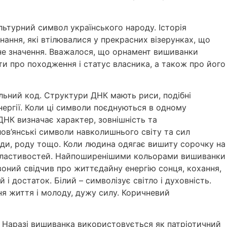
льтурний символ українського народу. Історія
знання, які втілювалися у прекрасних візерунках, що
ьне значення. Вважалося, що орнамент вишиванки
ти про походження і статус власника, а також про його
альний код. Структури ДНК мають риси, подібні
ергії. Коли ці символи поєднуються в одному
ДНК визначає характер, зовнішність та
лов’янські символи навколишнього світу та сил
оди, роду тощо. Коли людина одягає вишиту сорочку на
вих властивостей. Найпоширенішими кольорами вишиванки
воний свідчив про життєдайну енергію сонця, кохання,
і достаток. Білий – символізує світло і духовність.
ння життя і молоду, дужу силу. Коричневий
. Наразі вишиванка використовується як патріотичний