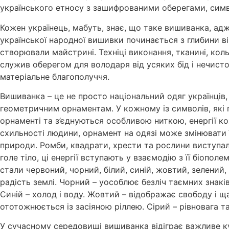
українського етносу з зашифрованими оберегами, сим
Кожен українець, мабуть, знає, що таке вишиванка, адж
української народної вишивки починається з глибини ві
створювали майстрині. Техніці виконання, тканині, ко
служив оберегом для володаря від усяких бід і нечист
матеріальне благополуччя.
Вишиванка – це не просто національний одяг українців,
геометричним орнаментам. У кожному із символів, які 
орнаменті та з’єднуються особливою ниткою, енергії к
схильності людини, орнамент на одязі може змінювати 
природи. Ромби, квадрати, хрести та рослини виступал
голе тіло, ці енергії вступають у взаємодію з її біо
стали червоний, чорний, білий, синій, жовтий, зелений
радість землі. Чорний – уособлює безліч таємних знаків
Синій – холод і воду. Жовтий – відображає свободу і щ
ототожнюється із засіяною ріллею. Сірий – рівновага т
У сучасному середовищі вишиванка відіграє важливе к