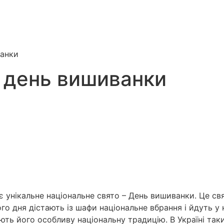
ванки
й день вишиванки
є унікальне національне свято – День вишиванки. Це св
ого дня дістають із шафи національне вбрання і йдуть у
ають його особливу національну традицію. В Україні та