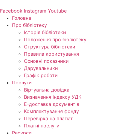
Перейти
до
Facebook
Instagram
Youtube
вмісту
Головна
Про бібліотеку
Історія бібліотеки
Положення про бібліотеку
Структура бібліотеки
Правила користування
Основні показники
Дарувальники
Графік роботи
Послуги
Віртуальна довідка
Визначення індексу УДК
E-доставка документів
Комплектування фонду
Перевірка на плагіат
Платні послуги
Ресурси