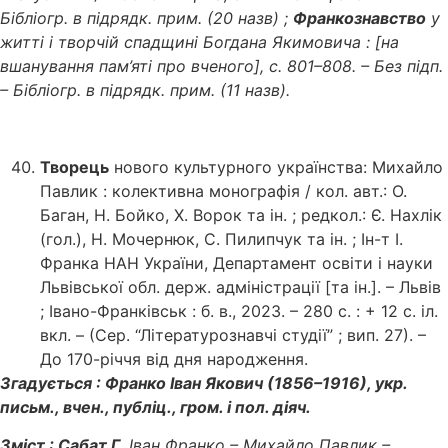
Бібліогр. в підрядк. прим. (20 назв) ;
Франкознавство
у
житті і творчій спадщині Богдана Якимовича : [на
вшанування пам’яті про вченого], с. 801–808. – Без підп.
– Бібліогр. в підрядк. прим. (11 назв).
Творець
нового культурного українства: Михайло
Павлик : колективна монографія / кол. авт.: О.
Баган, Н. Бойко, Х. Ворок та ін. ; редкол.: Є. Нахлік
(гол.), Н. Мочернюк, С. Пилипчук та ін. ; Ін-т І.
Франка НАН України, Департамент освіти і науки
Львівської обл. держ. адміністрації [та ін.]. – Львів
; Івано-Франківськ : б. в., 2023. – 280 с. : + 12 c. іл.
вкл. – (Сер. “Літературознавчі студії” ; вип. 27). –
До 170-річчя від дня народження.
Згадується : Франко Іван Якович (1856–1916), укр.
письм., вчен., публіц., гром. і пол. діяч.
Зміст : Сабат Г.
Іван Франко – Михайло Павлик –