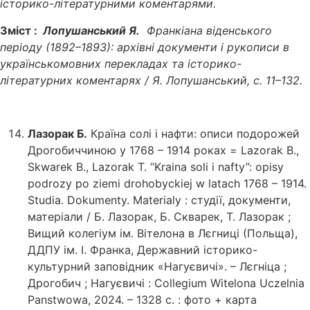
історико-літературними коментарями.
Зміст :
Лопушанський Я.
Франкіана віденського
періоду (1892–1893): архівні документи і рукописи в
українськомовних перекладах та історико-
літературних коментарях / Я. Лопушанський, с. 11–132.
Лазорак Б.
Країна солі і нафти: описи подорожей
Дрогобиччиною у 1768 – 1914 роках = Lazorak B.,
Skwarek B., Lazorak T. “Kraina soli i nafty”: opisy
podrozy po ziemi drohobyckiej w latach 1768 – 1914.
Studia. Dokumenty. Materialy : студії, документи,
матеріали / Б. Лазорак, Б. Скварек, Т. Лазорак ;
Вищий колегіум ім. Вітелона в Лєгниці (Польща),
ДДПУ ім. І. Франка, Державний історико-
культурний заповідник «Нагуєвичі». – Лєгніца ;
Дрогобич ; Нагуєвичі : Collegium Witelona Uczelnia
Panstwowa, 2024. – 1328 с. : фото + карта