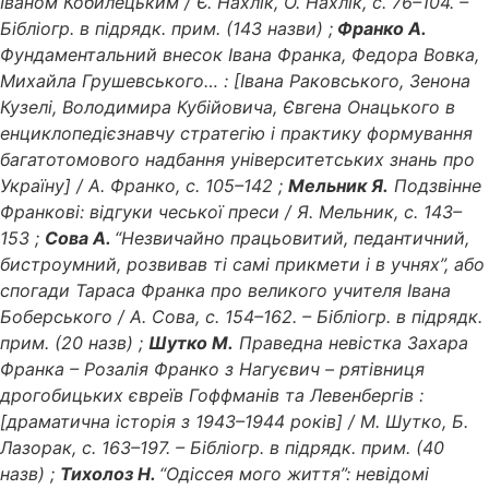
Іваном Кобилецьким / Є. Нахлік, О. Нахлік, с. 76–104. –
Бібліогр. в підрядк. прим. (143 назви) ;
Франко А.
Фундаментальний внесок Івана Франка, Федора Вовка,
Михайла Грушевського… : [Івана Раковського, Зенона
Кузелі, Володимира Кубійовича, Євгена Онацького в
енциклопедієзнавчу стратегію і практику формування
багатотомового надбання університетських знань про
Україну] / А. Франко, с. 105–142 ;
Мельник Я.
Подзвінне
Франкові: відгуки чеської преси / Я. Мельник, с. 143–
153 ;
Сова А.
“Незвичайно працьовитий, педантичний,
бистроумний, розвивав ті самі прикмети і в учнях”, або
спогади Тараса Франка про великого учителя Івана
Боберського / А. Сова, с. 154–162. – Бібліогр. в підрядк.
прим. (20 назв) ;
Шутко М.
Праведна невістка Захара
Франка – Розалія Франко з Нагуєвич – рятівниця
дрогобицьких євреїв Гоффманів та Левенбергів :
[драматична історія з 1943–1944 років] / М. Шутко, Б.
Лазорак, с. 163–197. – Бібліогр. в підрядк. прим. (40
назв) ;
Тихолоз Н.
“Одіссея мого життя”: невідомі