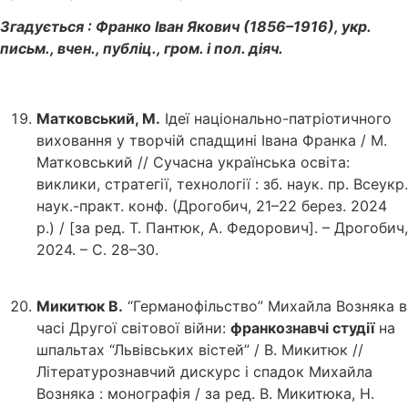
Згадується : Франко Іван Якович (1856–1916), укр.
письм., вчен., публіц., гром. і пол. діяч.
Матковський, М.
Ідеї національно-патріотичного
виховання у творчій спадщині Івана Франка / М.
Матковський // Сучасна українська освіта:
виклики, стратегії, технології : зб. наук. пр. Всеукр.
наук.-практ. конф. (Дрогобич, 21–22 берез. 2024
р.) / [за ред. Т. Пантюк, А. Федорович]. – Дрогобич,
2024. – С. 28–30.
Микитюк В.
“Германофільство” Михайла Возняка в
часі Другої світової війни:
франкознавчі студії
на
шпальтах “Львівських вістей” / В. Микитюк //
Літературознавчий дискурс і спадок Михайла
Возняка : монографія / за ред. В. Микитюка, Н.