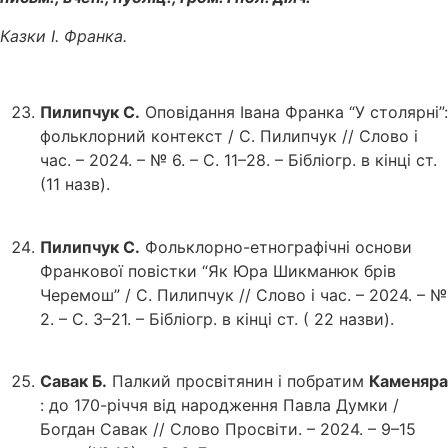
Казки І. Франка.
Пилипчук С.
Оповідання Івана Франка “У столярні”:
фольклорний контекст / С. Пилипчук // Слово і
час. – 2024. – № 6. – С. 11–28. – Бібліогр. в кінці ст.
(11 назв).
Пилипчук С.
Фольклорно-етнографічні основи
Франкової повістки “Як Юра Шикманюк брів
Черемош” / С. Пилипчук // Слово і час. – 2024. – №
2. – С. 3–21. – Бібліогр. в кінці ст. ( 22 назви).
Савак Б.
Палкий просвітянин і побратим
Каменяра
: до 170-річчя від народження Павла Думки /
Богдан Савак // Слово Просвіти. – 2024. – 9–15