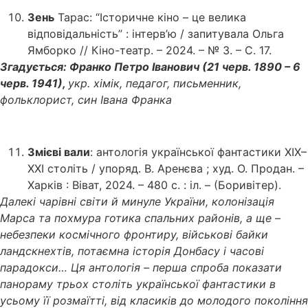
Зень
Тарас: “Історичне кіно – це велика
відповідальність” : інтерв’ю / запитувала Ольга
Ямборко // Кіно-театр. – 2024. – № 3. – С. 17.
Згадується: Франко Петро Іванович (21 черв. 1890 – 6
черв. 1941),
укр. хімік, педагог, письменник,
фольклорист, син Івана Франка
Змієві вали
: антологія української фантастики ХІХ–
ХХІ століть / упоряд. В. Аренєва ; худ. О. Продан. –
Харків : Віват, 2024. – 480 с. : іл. – (Боривітер).
Далекі чарівні світи й минуле України, колонізація
Марса та похмура готика спальних районів, а ще –
небезпеки космічного фронтиру, військові байки
ландскнехтів, потаємна історія Донбасу і часові
парадокси… Ця антологія – перша спроба показати
панораму трьох століть української фантастики в
усьому її розмаїтті, від класиків до молодого покоління