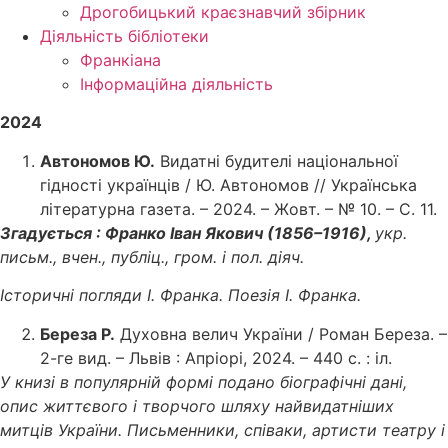
Дрогобицький краєзнавчий збірник
Діяльність бібліотеки
Франкіана
Інформаційна діяльність
2024
Автономов Ю.
Видатні будителі національної
гідності українців / Ю. Автономов // Українська
літературна газета. – 2024. – Жовт. – № 10. – С. 11.
Згадується : Франко Іван Якович (1856–1916),
укр.
письм., вчен., публіц., гром. і пол. діяч.
Історичні погляди І. Франка. Поезія І. Франка.
Береза Р.
Духовна велич України / Роман Береза. –
2-ге вид. – Львів : Апріорі, 2024. – 440 с. : іл.
У книзі в популярній формі подано біографічні дані,
опис життєвого і творчого шляху найвидатніших
митців України. Письменники, співаки, артисти театру і