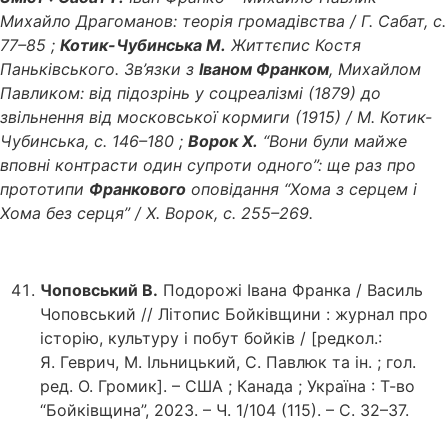
Михайло Драгоманов: теорія громадівства / Г. Сабат, с.
77–85 ;
Котик-Чубинська М.
Життєпис Костя
Паньківського. Зв’язки з
Іваном Франком
, Михайлом
Павликом: від підозрінь у соцреалізмі (1879) до
звільнення від московської кормиги (1915) / М. Котик-
Чубинська, с. 146–180 ;
Ворок Х.
“Вони були майже
вповні контрасти один супроти одного”: ще раз про
прототипи
Франкового
оповідання “Хома з серцем і
Хома без серця” / Х. Ворок, с. 255–269.
Чоповський В.
Подорожі Івана Франка / Василь
Чоповський // Літопис Бойківщини : журнал про
історію, культуру і побут бойків / [редкол.:
Я. Геврич, М. Ільницький, С. Павлюк та ін. ; гол.
ред. О. Громик]. – США ; Канада ; Україна : Т-во
“Бойківщина”, 2023. – Ч. 1/104 (115). – С. 32–37.