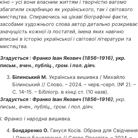
кіно – усі вони власним життям і творчістю вагомо
збагатили скарбницю як українського, так і світового
мистецтва. Спираючись на цікаві біографічні факти,
засобами художнього слова автор детально розкриває
значущість кожної із постатей, імена яких навічно
вписані в історію української і світової літератури та
мистецтва.
Згадується : Франко Іван Якович (1856–1916), укр.
письм., вчен., публіц., гром. і пол. діяч.
Білинський М.
Українська вишивка / Михайло
Білинський // Слово. – 2024. – черв.–серп. (№ 2). –
С. 14–15. – Бібліогр. в кінці ст. (10 назв).
Згадується : Франко Іван Якович (1856–1916),
укр.
письм., вчен., публіц., гром. і пол. діяч.
І. Франко і народна вишивка.
Бондаренко О.
Гануся Косів. Обрана для Свідчення
/ Олена Бондаренко // Слово Просвіти. – 2024. –