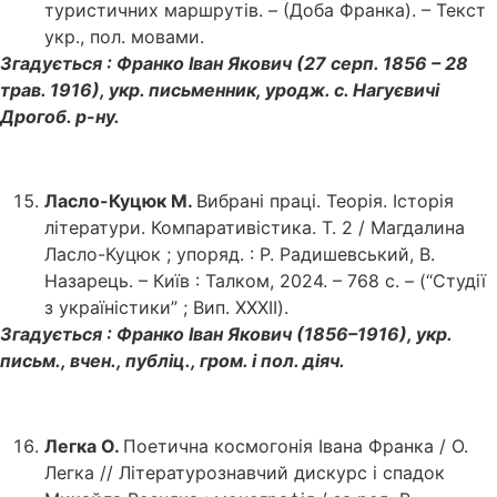
туристичних маршрутів. – (Доба Франка). – Текст
укр., пол. мовами.
Згадується : Франко Іван Якович (27 серп. 1856 – 28
трав. 1916), укр. письменник, уродж. с. Нагуєвичі
Дрогоб. р-ну.
Ласло-Куцюк М.
Вибрані праці. Теорія. Історія
літератури. Компаративістика. Т. 2 / Магдалина
Ласло-Куцюк ; упоряд. : Р. Радишевський, В.
Назарець. – Київ : Талком, 2024. – 768 с. – (“Студії
з україністики” ; Вип. ХХХII).
Згадується : Франко Іван Якович (1856–1916), укр.
письм., вчен., публіц., гром. і пол. діяч.
Легка О.
Поетична космогонія Івана Франка / О.
Легка // Літературознавчий дискурс і спадок