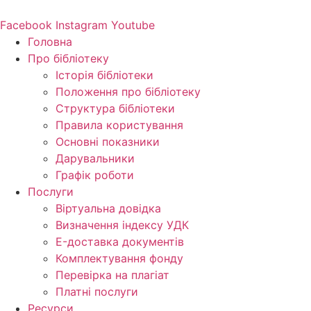
Перейти
до
Facebook
Instagram
Youtube
вмісту
Головна
Про бібліотеку
Історія бібліотеки
Положення про бібліотеку
Структура бібліотеки
Правила користування
Основні показники
Дарувальники
Графік роботи
Послуги
Віртуальна довідка
Визначення індексу УДК
E-доставка документів
Комплектування фонду
Перевірка на плагіат
Платні послуги
Ресурси