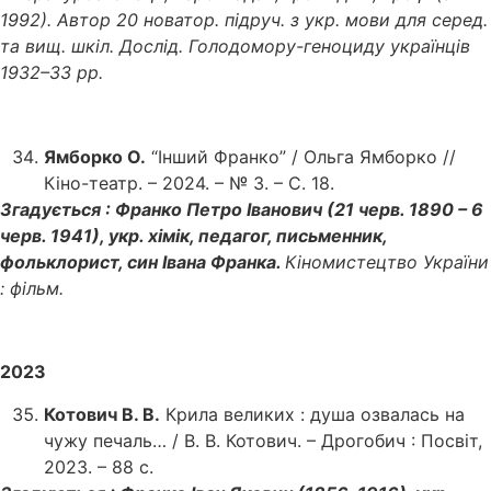
1992). Автор 20 новатор. підруч. з укр. мови для серед.
та вищ. шкіл. Дослід. Голодомору-геноциду українців
1932–33 рр.
Ямборко О.
“Інший Франко” / Ольга Ямборко //
Кіно-театр. – 2024. – № 3. – С. 18.
Згадується : Франко Петро Іванович (21 черв. 1890 – 6
черв. 1941), укр. хімік, педагог, письменник,
фольклорист, син Івана Франка.
Кіномистецтво України
: фільм.
2023
Котович В. В.
Крила великих : душа озвалась на
чужу печаль… / В. В. Котович. – Дрогобич : Посвіт,
2023. – 88 с.