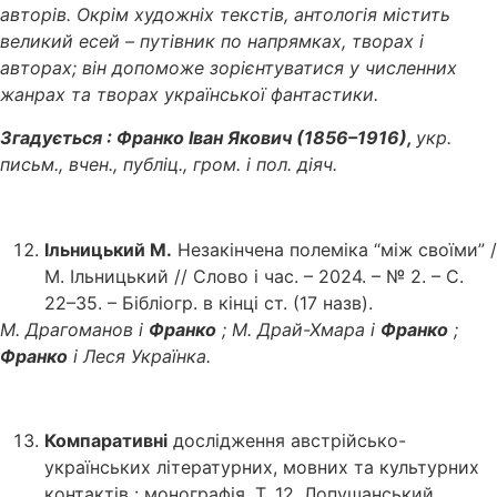
авторів. Окрім художніх текстів, антологія містить
великий есей – путівник по напрямках, творах і
авторах; він допоможе зорієнтуватися у численних
жанрах та творах української фантастики.
Згадується : Франко Іван Якович (1856–1916),
укр.
письм., вчен., публіц., гром. і пол. діяч.
Ільницький М.
Незакінчена полеміка “між своїми” /
М. Ільницький // Слово і час. – 2024. – № 2. – С.
22–35. – Бібліогр. в кінці ст. (17 назв).
М. Драгоманов і
Франко
; М. Драй-Хмара і
Франко
;
Франко
і Леся Українка.
Компаративні
дослідження австрійсько-
українських літературних, мовних та культурних
контактів : монографія. Т. 12. Лопушанський