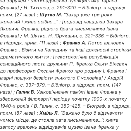
за Збручем : [антирадянська публіцистика Тараса
Франка] / Н. Тихолоз, с. 291–320. – Бібліогр. в підрядк.
прим. (27 назв) ;
Шутко М.
“Захар уже три роки
жонатий і живе осібно…” : [родовід нащадків Захара
Яковича Франка, рідного брата письменника Івана
Франка] / М. Шутко, Н. Юрчишин, с. 321–336. – Бібліогр.
в підрядк. прим. (11 назв) ;
Франко А.
Петро Іванович
Франко . Візити на Калущину та інші доленосні сторінки
драматичного життя : [текстологічна републікація
сенсаційного листа дружини П. Франка Ольги Білевич
до професорки Оксани Франко про родину І. Франка і
марні пошуки безвісти зниклого її чоловіка] / Андрій
Франко, с. 337–379. – Бібліогр. в підрядк. прим. (147
назв) ;
Галик В.
Увіковічнення пам’яті Івана Франка у
збереженій філокартії періоду початку 1900-х початку
1940-х років / В. Галик, с. 380–425. – Біограф. в підрядк.
прим. (87 назв) ;
Хміль Л.
“Бажано було б відзначити
чимсь місце, де стояла хата письменника…”: книга
запису вражень відвідувачів музею Івана Франка у