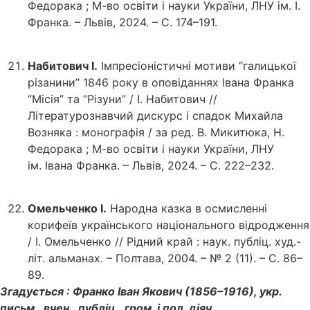
Федорака ; М-во освіти і науки України, ЛНУ ім. І.
Франка. – Львів, 2024. – С. 174–191.
Набитович І.
Імпресіоністичні мотиви “галицької
різанини” 1846 року в оповіданнях Івана Франка
“Місія” та “Різуни” / І. Набитович //
Літературознавчий дискурс і спадок Михайла
Возняка : монографія / за ред. В. Микитюка, Н.
Федорака ; М-во освіти і науки України, ЛНУ
ім. Івана Франка. – Львів, 2024. – С. 222–232.
Омельченко І.
Народна казка в осмисленні
корифеїв українського національного відродження
/ І. Омельченко // Рідний край : наук. публіц. худ.-
літ. альманах. – Полтава, 2004. – № 2 (11). – С. 86–
89.
Згадується : Франко Іван Якович (1856–1916), укр.
письм., вчен., публіц., гром. і пол. діяч.