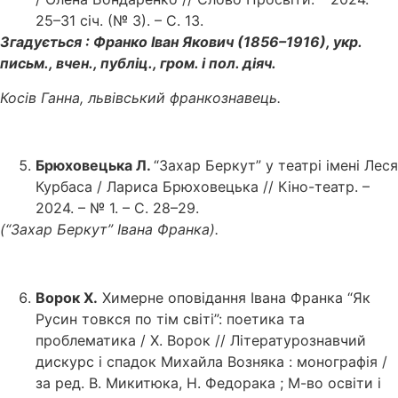
25–31 січ. (№ 3). – С. 13.
Згадується : Франко Іван Якович (1856–1916), укр.
письм., вчен., публіц., гром. і пол. діяч.
Косів Ганна, львівський франкознавець.
Брюховецька Л.
“Захар Беркут” у театрі імені Леся
Курбаса / Лариса Брюховецька // Кіно-театр. –
2024. – № 1. – С. 28–29.
(“Захар Беркут” Івана Франка).
Ворок Х.
Химерне оповідання Івана Франка “Як
Русин товкся по тім світі”: поетика та
проблематика / Х. Ворок // Літературознавчий
дискурс і спадок Михайла Возняка : монографія /
за ред. В. Микитюка, Н. Федорака ; М-во освіти і