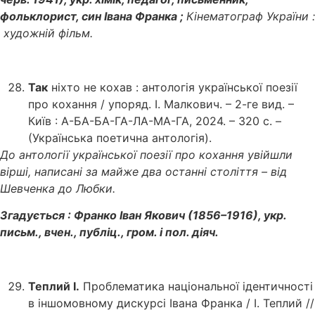
фольклорист, син Івана Франка ;
Кінематограф України :
художній фільм.
Так
ніхто не кохав : антологія української поезії
про кохання / упоряд. І. Малкович. – 2-ге вид. –
Київ : А-БА-БА-ГА-ЛА-МА-ГА, 2024. – 320 с. –
(Українська поетична антологія).
До антології української поезії про кохання увійшли
вірші, написані за майже два останні століття – від
Шевченка до Любки.
Згадується : Франко Іван Якович (1856–1916), укр.
письм., вчен., публіц., гром. і пол. діяч.
Теплий І.
Проблематика національної ідентичності
в іншомовному дискурсі Івана Франка / І. Теплий //