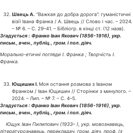
Швець А.
“Важкая до добра дорога”: гуманістичні
візії Івана Франка / А. Швець // Слово і час. – 2024.
– № 6. – С. 29–41. – Бібліогр. в кінці ст. (12 назв).
Згадується :
Франко Іван Якович (1856-1916), укр.
письм., вчен., публіц., гром. і пол. діяч.
Морально-етичні погляди І. Франка ; Творчість І.
Франка.
Ющишин І.
Моя остання розмова з Іваном
Франком / Іван Ющишин // Сторінки з минулого. –
2024. – Лип. – № 7. – С. 4–5.
Згадується : Франко Іван Якович (1856-1916), укр.
письм., вчен., публіц., гром. і пол. діяч.
Ющук Іван Пилипович
(1933– ), укр. мовознавець,
літературознавець, перекладач, гром. діяч, проф. (з