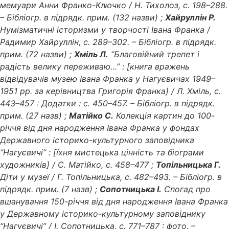
мемуари Анни Франко-Ключко / Н. Тихолоз, с. 198–288.
– Бібліогр. в підрядк. прим. (132 назви) ;
Хайруллін Р.
Нумізматичні історизми у творчості Івана Франка /
Радимир Хайруллін, с. 289–302. – Бібліогр. в підрядк.
прим. (72 назви) ;
Хміль Л.
“Благовійний трепет і
радість велику переживаю…” : [книга вражень
відвідувачів музею Івана Франка у Нагуєвичах 1949–
1951 рр. за керівництва Григорія Франка] / Л. Хміль, с.
443–457 : Додатки : с. 450–457. – Бібліогр. в підрядк.
прим. (27 назв) ;
Матійко С.
Колекція картин до 100-
річчя від дня народження Івана Франка у фондах
Державного історико-культурного заповідника
“Нагуєвичі” : [їхня мистецька цінність та біограми
художників] / С. Матійко, с. 458–477 ;
Топільницька Г.
Діти у музеї / Г. Топільницька, с. 482–493. – Бібліогр. в
підрядк. прим. (7 назв) ;
Сопотницька І.
Спогад про
вшанування 150-річчя від дня народження Івана Франка
у Державному історико-культурному заповіднику
“Нагуєвичі” / І. Сопотницька, с. 771–787 : фото. –