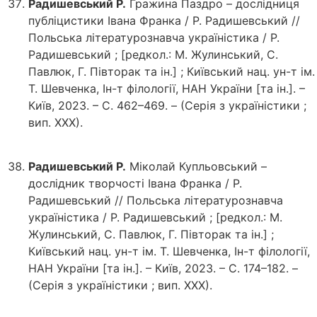
Радишевський Р.
Гражина Паздро – дослідниця
публіцистики Івана Франка / Р. Радишевський //
Польська літературознавча україністика / Р.
Радишевський ; [редкол.: М. Жулинський, С.
Павлюк, Г. Півторак та ін.] ; Київський нац. ун-т ім.
Т. Шевченка, Ін-т філології, НАН України [та ін.]. –
Київ, 2023. – С. 462–469. – (Серія з україністики ;
вип. ХХХ).
Радишевський Р.
Міколай Купльовський –
дослідник творчості Івана Франка / Р.
Радишевський // Польська літературознавча
україністика / Р. Радишевський ; [редкол.: М.
Жулинський, С. Павлюк, Г. Півторак та ін.] ;
Київський нац. ун-т ім. Т. Шевченка, Ін-т філології,
НАН України [та ін.]. – Київ, 2023. – С. 174–182. –
(Серія з україністики ; вип. ХХХ).