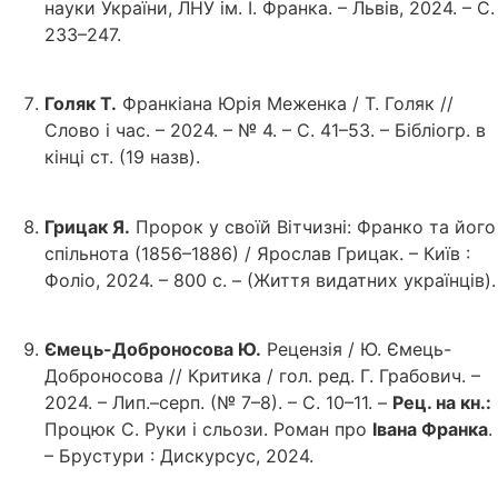
науки України, ЛНУ ім. І. Франка. – Львів, 2024. – С.
233–247.
Голяк Т.
Франкіана Юрія Меженка / Т. Голяк //
Слово і час. – 2024. – № 4. – С. 41–53. – Бібліогр. в
кінці ст. (19 назв).
Грицак Я.
Пророк у своїй Вітчизні: Франко та його
спільнота (1856–1886) / Ярослав Грицак. – Київ :
Фоліо, 2024. – 800 с. – (Життя видатних українців).
Ємець-Доброносова Ю.
Рецензія / Ю. Ємець-
Доброносова // Критика / гол. ред. Г. Грабович. –
2024. – Лип.–серп. (№ 7–8). – С. 10–11. –
Рец. на кн.:
Процюк С. Руки і сльози. Роман про
Івана Франка
.
– Брустури : Дискурсус, 2024.