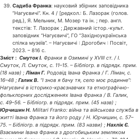
Садиба Франка
: науковий збірник заповідника
“Нагуєвичі”. Кн. 4 / [редкол.: Б. Лазорак (голов.
ред.), Я. Мельник, М. Мозер та ін. ; пер. англ.
текстів: Т. Лазорак ; Державний істор.-культ.
заповідник “Нагуєвичі”, ГО “Західноукраїнська
спілка музеїв”. – Нагуєвичі : Дрогобич : Посвіт,
2023. – 816 с.
Зміст :
Смуток І.
Франки в Озимині у XVIII ст. / І.
Смуток, Л. Смуток, с. 11–15. – Бібліогр. в підрядк. прим.
(18 назв) ;
Ліман Г.
Родовід Івана Франка / Г. Ліман, с.
16–48 ;
Галик В.
“І знов я бачу тя, село моє родинне”:
Нагуєвичі в історико-краєзнавчих та етнографічно-
фольклорних дослідженнях Івана Франка / В. Галик,
с. 49–56. – Бібліогр. в підрядк. прим. (45 назв) ;
Юрчишин Н.
Militari Franko: війна та військова служба в
житті Івана Франка та його роду / Н. Юрчишин, с. 57–
75. – Бібліогр. в підрядк. прим. (83 назви) ;
Нахлік Є.
Взаємини Івана Франка з дрогобицьким земляком