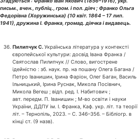
Згадуються : Франко Іван Якович (1856–1916), укр.
письм., вчен., публіц., гром. і пол. діяч ; Франко Ольга
Федорівна (Хоружинська) (10 квіт. 1864 – 17 лип.
1941), дружина І. Франка, громад. діячка і видавець.
Пилипчук С.
Українська література у контексті
європейської культури: досвід Івана Франка /
Святослав Пилипчук // Слово, вигострене
ідейністю : зб. наук. пр. на пошану Олега Багана /
Петро Іванишин, Ірина Фаріон, Олег Баган, Василь
Ільницький, Ірина Руснак, Микола Посівнич,
Микола Вегеш ; відп. ред. І. Набитович ;
авт. передм. П. Іванишин ; М-во освіти і науки
України, ДДПУ ім. І. Франка, Каф. укр. літ. та теорії
літ. – Тернопіль, 2023. – С. 346–356. – Бібліогр. в
кінці ст. (9 назв).