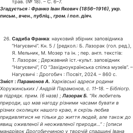
трав. (№ 18). – С. 6–7.
Згадується : Франко Іван Якович (1856–1916), укр.
письм., вчен., публіц., гром. і пол. діяч.
Садиба Франка
: науковий збірник заповідника
“Нагуєвичі”. Кн. 5 / [редкол.: Б. Лазорак (гол. ред.),
Я. Мельник, М. Мозер та ін. ; пер. англ. текстів:
Т. Лазорак ; Державний іст.-культ. заповідник
“Нагуєвичі”, ГО “Західноукраїнська спілка музеїв”. –
Нагуєвичі : Дрогобич : Посвіт, 2024. – 860 с.
Зміст :
Парамонов А.
Харківські адреси родини
Хоружинських / Андрій Парамонов, с. 11–18. – Бібліогр.
в підрядк. прим. (6 назв) ;
Лазорак Б.
“Як любитель
природи, що мав нагоду різними часами бувати в
різних околицях нашого краю, я скрізь любив
придивлятися не тільки до життя людей, але також до
явищ оживленої й неоживленої природи…” : [описи
мандрівок Дрогобиччиною у творчій спадщині Івана