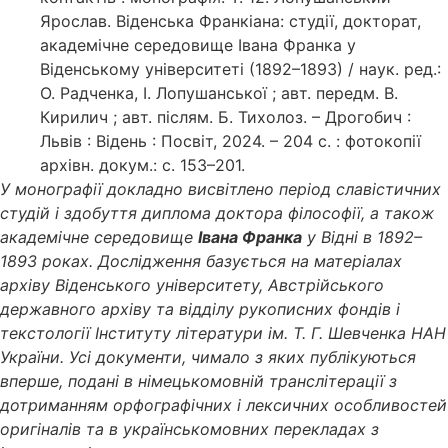
Ярослав. Віденська Франкіана: студії, докторат,
академічне середовище Івана Франка у
Віденському університеті (1892–1893) / наук. ред.:
О. Радченка, І. Лопушанської ; авт. передм. В.
Кирилич ; авт. післям. Б. Тихолоз. – Дрогобич :
Львів : Відень : Посвіт, 2024. – 204 с. : фотокопії
архівн. докум.: с. 153–201.
У монографії докладно висвітлено період славістичних
студій і здобуття диплома доктора філософії, а також
академічне середовище
Івана Франка
у Відні в 1892–
1893 роках. Дослідження базується на матеріалах
архіву Віденського університету, Австрійського
державного архіву та відділу рукописних фондів і
текстології Інституту літератури ім. Т. Г. Шевченка НАН
України. Усі документи, чимало з яких публікуються
вперше, подані в німецькомовній транслітерації з
дотриманням орфографічних і лексичних особливостей
оригіналів та в українськомовних перекладах з