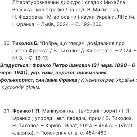
Літературознавчий дискурс і спадок Михайла
Возняка : монографія / за ред. В. Микитюка,
Н. Федорака ; М-во освіти і науки України, ЛНУ ім.
І. Франка. – Львів, 2024. – С. 192–206.
Тихолоз Б.
“Добре, що глядачі довідалися про
Петра Франка” / Б. Тихолоз // Кіно-театр. – 2024. –
№ 3. – С. 16–17.
Згадується :
Франко Петро Іванович (21 черв. 1890 – 6
черв. 1941), укр. хімік, педагог, письменник,
фольклорист, син Івана Франка ;
Кінематограф України :
художній фільм.
Франко І. Я.
Маніпулянтка : [вибрані твори] / І. Я.
Франко ; упоряд., авт. передм., прим.: Б. Тихолоз,
Н. Тихолоз. – Харків : Віват, 2024. – 464 с. – (Vivat
класика). – Пояснення слів: с. 454–460.