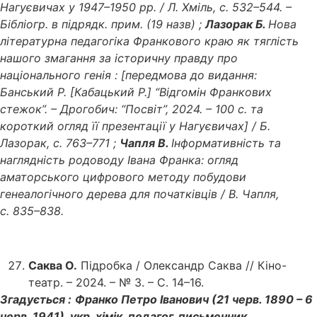
Нагуєвичах у 1947–1950 рр. / Л. Хміль, с. 532–544. –
Бібліогр. в підрядк. прим. (19 назв) ;
Лазорак Б.
Нова
літературна педагогіка Франкового краю як тяглість
нашого змагання за історичну правду про
національного генія : [передмова до видання:
Банський Р. [Кабацький Р.] “Відгомін Франкових
стежок”. – Дрогобич: “Посвіт”, 2024. – 100 с. та
короткий огляд її презентації у Нагуєвичах] / Б.
Лазорак, с. 763–771 ;
Чапля В.
Інформативність та
наглядність родоводу Івана Франка: огляд
аматорського цифрового методу побудови
генеалогічного дерева для початківців / В. Чапля,
с. 835–838.
Саква О.
Підробка / Олександр Саква // Кіно-
театр. – 2024. – № 3. – С. 14–16.
Згадується :
Франко Петро Іванович (21 черв. 1890 – 6
черв. 1941), укр. хімік, педагог, письменник,