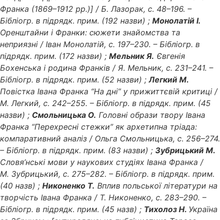
Франка (1869–1912 рр.)] / Б. Лазорак, с. 48–196. –
Бібліогр. в підрядк. прим. (192 назви) ;
Монолатій І.
Оренштайни і Франки: сюжети знайомства та
неприязні / Іван Монолатій, с. 197–230. – Бібліогр. в
підрядк. прим. (172 назви) ;
Мельник Я.
Євгенія
Бохенська і родина Франків / Я. Мельник, с. 231–241. –
Бібліогр. в підрядк. прим. (52 назви) ;
Легкий М.
Повістка Івана Франка “На дні” у прижиттєвій критиці /
М. Легкий, с. 242–255. – Бібліогр. в підрядк. прим. (45
назви) ;
Смольницька О.
Головні образи твору Івана
Франка “Перехресні стежки” як архетипна тріада:
компаративний аналіз / Ольга Смольницька, с. 256–274.
– Бібліогр. в підрядк. прим. (83 назви) ;
Зубрицький М.
Словя’нські мови у наукових студіях Івана Франка /
М. Зубрицький, с. 275–282. – Бібліогр. в підрядк. прим.
(40 назв) ;
Никоненко Т.
Вплив польської літератури на
творчість Івана Франка / Т. Никоненко, с. 283–290. –
Бібліогр. в підрядк. прим. (45 назв) ;
Тихолоз Н.
Україна