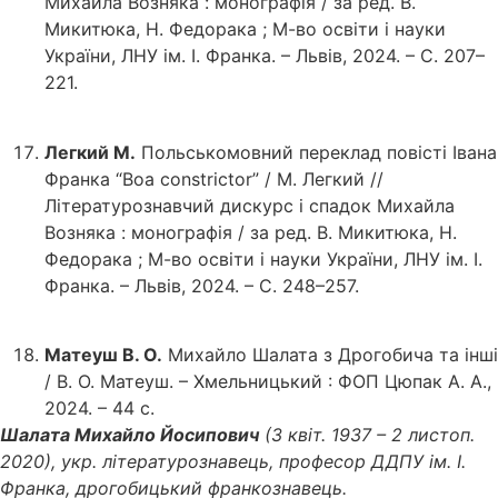
Михайла Возняка : монографія / за ред. В.
Микитюка, Н. Федорака ; М-во освіти і науки
України, ЛНУ ім. І. Франка. – Львів, 2024. – С. 207–
221.
Легкий М.
Польськомовний переклад повісті Івана
Франка “Boa constrictor” / М. Легкий //
Літературознавчий дискурс і спадок Михайла
Возняка : монографія / за ред. В. Микитюка, Н.
Федорака ; М-во освіти і науки України, ЛНУ ім. І.
Франка. – Львів, 2024. – С. 248–257.
Матеуш В. О.
Михайло Шалата з Дрогобича та інші
/ В. О. Матеуш. – Хмельницький : ФОП Цюпак А. А.,
2024. – 44 с.
Шалата Михайло Йосипович
(3 квіт. 1937 – 2 листоп.
2020), укр. літературознавець, професор ДДПУ ім. І.
Франка, дрогобицький франкознавець.