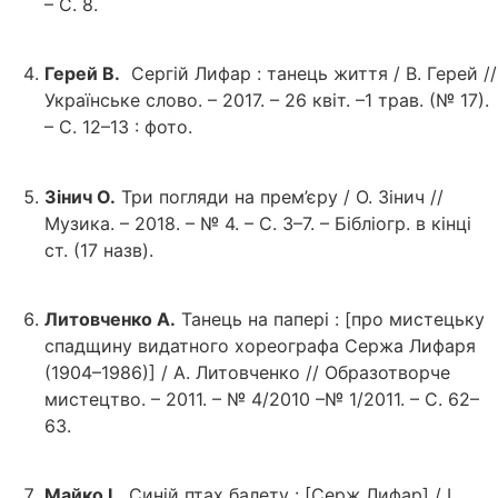
– С. 8.
Герей В.
Сергій Лифар : танець життя / В. Герей //
Українське слово. – 2017. – 26 квіт. –1 трав. (№ 17).
– С. 12–13 : фото.
Зінич О.
Три погляди на прем’єру / О. Зінич //
Музика. – 2018. – № 4. – С. 3–7. – Бібліогр. в кінці
ст. (17 назв).
Литовченко А.
Танець на папері : [про мистецьку
спадщину видатного хореографа Сержа Лифаря
(1904–1986)] / А. Литовченко // Образотворче
мистецтво. – 2011. – № 4/2010 –№ 1/2011. – С. 62–
63.
Майко І.
Синій птах балету : [Серж Лифар] / І.