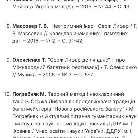
Майко // Україна молода. – 2015. – № 44. – С. 13.
Массовер Г. В.
Нестримний Ікар : Серж Лифар / Г.
В. Массовер // Календар знаменних і пам’ятних
дат. – 2015. – № 2. – С. 31–42.
Олексієнко Т.
“Серж Лифар де ля данс” : [про
Міжнародний балетний фестиваль] / Т. Олексієнко
// Музика. – 2005. – № 3. – С. 5–7.
Погребняк М.
Творчий метод і неокласичний
танець Сержа Лифаря як продовжувача традицій
балетмейстерів “Нового російського балету” / М.
Погребняк // Актуальні питання гуманітарних наук
: міжвуз. зб. наук. пр. молодих вчених ДДПУ ім. І.
Франка / М-во освіти і науки України, ДДПУ ім. І.