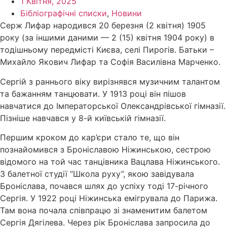
1 Квітня, 2025
Бібліографічні списки
,
Новини
Серж Лифар народився 20 березня (2 квітня) 1905
року (за іншими даними — 2 (15) квітня 1904 року) в
тодішньому передмісті Києва, селі Пирогів. Батьки –
Михайло Якович Лифар та Софія Василівна Марченко.
Сергій з раннього віку вирізнявся музичним талантом
та бажанням танцювати. У 1913 році він пішов
навчатися до Імператорської Олександрівської гімназії.
Пізніше навчався у 8-й київській гімназії.
Першим кроком до кар’єри стало те, що він
познайомився з Броніславою Ніжинською, сестрою
відомого на той час танцівника Вацлава Ніжинського.
З балетної студії “Школа руху”, якою завідувала
Броніслава, почався шлях до успіху тоді 17-річного
Сергія. У 1922 році Ніжинська емігрувала до Парижа.
Там вона почала співпрацю зі знаменитим балетом
Сергія Дягілева. Через рік Броніслава запросила до