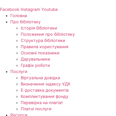
Перейти
до
Facebook
Instagram
Youtube
вмісту
Головна
Про бібліотеку
Історія бібліотеки
Положення про бібліотеку
Структура бібліотеки
Правила користування
Основні показники
Дарувальники
Графік роботи
Послуги
Віртуальна довідка
Визначення індексу УДК
E-доставка документів
Комплектування фонду
Перевірка на плагіат
Платні послуги
Ресурси