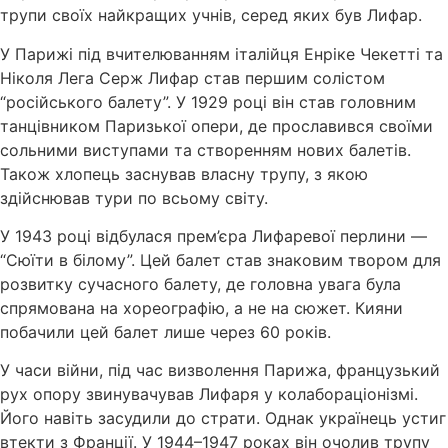
трупи своїх найкращих учнів, серед яких був Лифар.
У Парижі під вчителюванням італійця Енріке Чекетті та
Ніколя Лега Серж Лифар став першим солістом
“російського балету”. У 1929 році він став головним
танцівником Паризької опери, де прославився своїми
сольними виступами та створенням нових балетів.
Також хлопець заснував власну трупу, з якою
здійснював тури по всьому світу.
У 1943 році відбулася прем’єра Лифаревої перлини —
“Сюїти в білому”. Цей балет став знаковим твором для
розвитку сучасного балету, де головна увага була
спрямована на хореографію, а не на сюжет. Кияни
побачили цей балет лише через 60 років.
У часи війни, під час визволення Парижа, французький
рух опору звинувачував Лифаря у колабораціонізмі.
Його навіть засудили до страти. Однак українець устиг
втекти з Франції. У 1944–1947 роках він очолив трупу