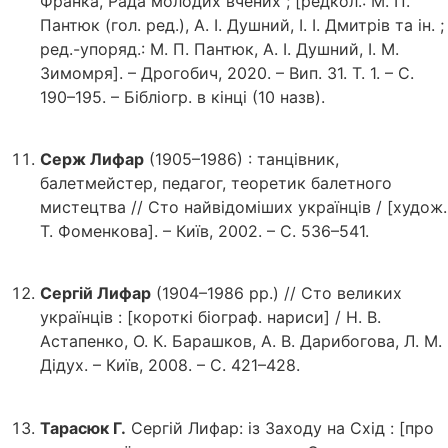
Франка, Рада молодих вчених ; [редкол.: М. П.
Пантюк (гол. ред.), А. І. Душний, І. І. Дмитрів та ін. ;
ред.-упоряд.: М. П. Пантюк, А. І. Душний, І. М.
Зимомря]. – Дрогобич, 2020. – Вип. 31. Т. 1. – С.
190–195. – Бібліогр. в кінці (10 назв).
Серж Лифар
(1905–1986) : танцівник,
балетмейстер, педагог, теоретик балетного
мистецтва // Сто найвідоміших українців / [худож.
Т. Фоменкова]. – Київ, 2002. – С. 536–541.
Сергій Лифар
(1904–1986 рр.) // Сто великих
українців : [короткі біограф. нариси] / Н. В.
Астапенко, О. К. Барашков, А. В. Дарибогова, Л. М.
Дідух. – Київ, 2008. – С. 421–428.
Тарасюк Г.
Сергій Лифар: із Заходу на Схід : [про