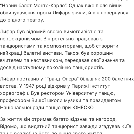
“Новий балет Монте-Карло”. Однак вже після війни
обвинувачення проти Лифаря зняли, й він повернувся
до рідного театру.
Лифар був відомий своєю вимогливістю та
перфекціонізмом. Він ретельно працював з
танцюристами та композиторами, щоб створити
найкращі балетні вистави. Також був хорошим
вчителем та наставником, передавав свої знання та
досвід наступному поколінню танцюристів.
Лифар поставив у “Гранд-Опера” більш як 200 балетних
вистав. У 1947 році відкрив у Парижі Інститут
хореографії. Був ректором Університету танцю,
професором Вищої школи музики та президентом
Національної ради танцю при ЮНЕСКО.
За життя він отримав багато відзнак та нагород.
Відомо, що видатний танцюрист завжди згадував Київ
та не розлюбив його до кінця свого життя.