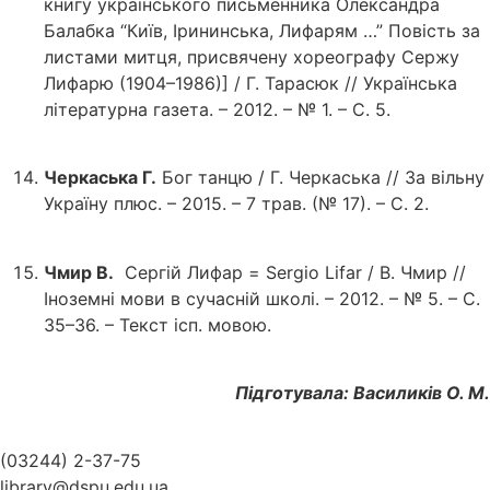
книгу українського письменника Олександра
Балабка “Київ, Ірининська, Лифарям …” Повість за
листами митця, присвячену хореографу Сержу
Лифарю (1904–1986)] / Г. Тарасюк // Українська
літературна газета. – 2012. – № 1. – С. 5.
Черкаська Г.
Бог танцю / Г. Черкаська // За вільну
Україну плюс. – 2015. – 7 трав. (№ 17). – С. 2.
Чмир В.
Сергій Лифар = Sergio Lifar / В. Чмир //
Іноземні мови в сучасній школі. – 2012. – № 5. – С.
35–36. – Текст ісп. мовою.
Підготувала: Василиків О. М.
(03244) 2-37-75
library@dspu.edu.ua