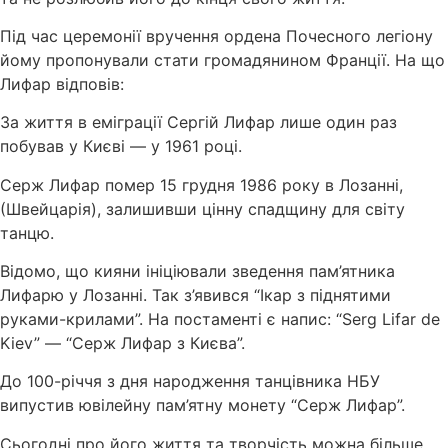
Під час церемонії вручення ордена Почесного легіону
йому пропонували стати громадянином Франції. На що
Лифар відповів:
За життя в еміграції Сергій Лифар лише один раз
побував у Києві — у 1961 році.
Серж Лифар помер 15 грудня 1986 року в Лозанні,
(Швейцарія), залишивши цінну спадщину для світу
танцю.
Відомо, що кияни ініціювали зведення пам’ятника
Лифарю у Лозанні. Так з’явився “Ікар з піднятими
руками-крилами”. На постаменті є напис: “Serg Lifar de
Kiev” — “Серж Лифар з Києва”.
До 100-річчя з дня народження танцівника НБУ
випустив ювілейну пам’ятну монету “Серж Лифар”.
Сьогодні про його життя та творчість можна більше