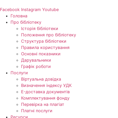
Перейти
до
Facebook
Instagram
Youtube
вмісту
Головна
Про бібліотеку
Історія бібліотеки
Положення про бібліотеку
Структура бібліотеки
Правила користування
Основні показники
Дарувальники
Графік роботи
Послуги
Віртуальна довідка
Визначення індексу УДК
E-доставка документів
Комплектування фонду
Перевірка на плагіат
Платні послуги
Ресурси