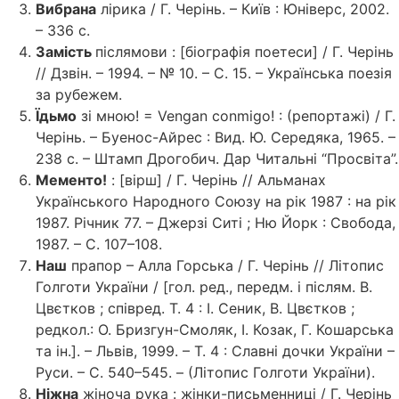
Вибрана
лірика / Г. Черінь. – Київ : Юніверс, 2002.
– 336 с.
Замість
післямови : [біографія поетеси] / Г. Черінь
// Дзвін. – 1994. – № 10. – С. 15. – Українська поезія
за рубежем.
Їдьмо
зі мною! = Vengan conmigo! : (репортажі) / Г.
Черінь. – Буенос-Айрес : Вид. Ю. Середяка, 1965. –
238 с. – Штамп Дрогобич. Дар Читальні “Просвіта”.
Мементо!
: [вірш] / Г. Черінь // Альманах
Українського Народного Союзу на рік 1987 : на рік
1987. Річник 77. – Джерзі Ситі ; Ню Йорк : Свобода,
1987. – С. 107–108.
Наш
прапор – Алла Горська / Г. Черінь // Літопис
Голготи України / [гол. ред., передм. і післям. В.
Цвєтков ; співред. Т. 4 : І. Сеник, В. Цвєтков ;
редкол.: О. Бризгун-Смоляк, І. Козак, Г. Кошарська
та ін.]. – Львів, 1999. – Т. 4 : Славні дочки України –
Руси. – С. 540–545. – (Літопис Голготи України).
Ніжна
жіноча рука : жінки-письменниці / Г. Черінь