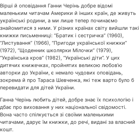
Вірші й оповідання Ганни Черінь добре відомі
маленьким читачам Америки й інших країн, де живуть
українські родини, а ми лише тепер починаємо
знайомитися з ними. У різних країнах світу вийшли такі
книжки письменниці: “Братик і сестричка” (1960),
“Листування” (1966), “Пригоди української книжки”
(1972), “Щоденник школярки Мілочки” (1979),
“Українська кров” (1982), “Українські діти”. У цих
дитячих книжечках, пройнятих великою любов’ю
авторки до України, є немало чудових оповідань,
зокрема й про Тараса Шевченка, які теж варто було б
перевидати для дітей України.
Ганна Черінь любить дітей, добре знає їх психологію і
дбає про виховання у них національної свідомості.
Вона часто спілкується зі своїми маленькими
читачами, дарує їм книжки, до речі, видані за власний
кошт.