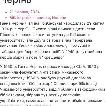
21 Червня, 2024
Бібліографічні списки
,
Новини
Ганна Черінь (Галина Грибінська) народилась 29 квітня
1924 р. в Україні. Писати вірші почала з дитинства.
Після закінчення школи вступила до Київського
університету, але Друга світова війна перервала
навчання. Ганна Черінь опинилась у Німеччині в
таборах для “переміщених осіб”. У 1949 р. тут вийшла
перша збірка її поезій “Крещендо”.
У 1950 р. Ганна Черінь переселилась до США. 1953 р.
закінчила факультет лінгвістики Чиказького
університету. 1966 р. здобула другий диплом за
спеціальністю “бібліотекар”. Очолила при бібліотеці
Чиказького університету відділ обміну з закордонними
бібліотеками, зібрала тут велику колекцію
україністики, намагалась встановити обмін книжками з