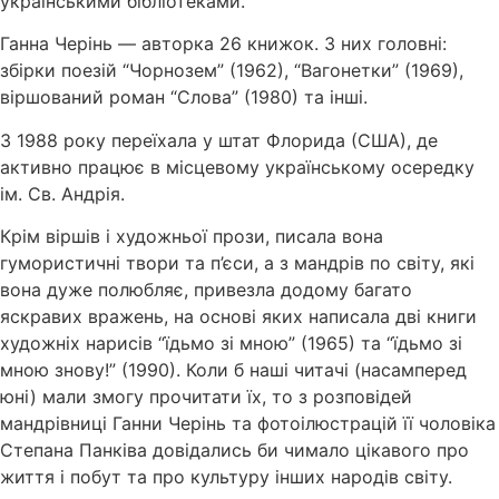
українськими бібліотеками.
Ганна Черінь — авторка 26 книжок. З них головні:
збірки поезій “Чорнозем” (1962), “Вагонетки” (1969),
віршований роман “Слова” (1980) та інші.
З 1988 року переїхала у штат Флорида (США), де
активно працює в місцевому українському осередку
ім. Св. Андрія.
Крім віршів і художньої прози, писала вона
гумористичні твори та п’єси, а з мандрів по світу, які
вона дуже полюбляє, привезла додому багато
яскравих вражень, на основі яких написала дві книги
художніх нарисів “їдьмо зі мною” (1965) та “їдьмо зі
мною знову!” (1990). Коли б наші читачі (насамперед
юні) мали змогу прочитати їх, то з розповідей
мандрівниці Ганни Черінь та фотоілюстрацій її чоловіка
Степана Панківа довідались би чимало цікавого про
життя і побут та про культуру інших народів світу.