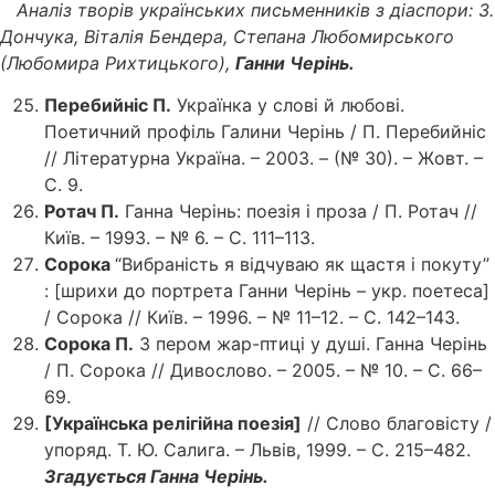
Аналіз творів українських письменників з діаспори: З.
Дончука, Віталія Бендера, Степана Любомирського
(Любомира Рихтицького),
Ганни Черінь.
Перебийніс П.
Українка у слові й любові.
Поетичний профіль Галини Черінь / П. Перебийніс
// Літературна Україна. – 2003. – (№ 30). – Жовт. –
С. 9.
Ротач П.
Ганна Черінь: поезія і проза / П. Ротач //
Київ. – 1993. – № 6. – С. 111–113.
Сорока
“Вибраність я відчуваю як щастя і покуту”
: [шрихи до портрета Ганни Черінь – укр. поетеса]
/ Сорока // Київ. – 1996. – № 11–12. – С. 142–143.
Сорока П.
З пером жар-птиці у душі. Ганна Черінь
/ П. Сорока // Дивослово. – 2005. – № 10. – С. 66–
69.
[Українська релігійна поезія]
// Слово благовісту /
упоряд. Т. Ю. Салига. – Львів, 1999. – С. 215–482.
Згадується Ганна Черінь.