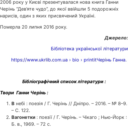
2006 року у Києві презентувалася нова книга Ганни
Черінь “Дев’яте чудо”, до якої ввійшли 5 подорожніх
нарисів, один з яких присвячений Україні.
Померла 20 липня 2016 року.
Джерело:
Бібліотека української літератури
https://www.ukrlib.com.ua › bio › printit
Черінь Ганна.
Бібліографічний список літератури :
Твори Ганни Черінь :
В
небі : поезія / Г. Черінь // Дніпро. – 2016. – № 8–9.
– С. 122.
Вагонетки
: поезії / Г. Черінь. – Чікаго ; Нью-Йорк :
Б. в., 1969. – 72 с.