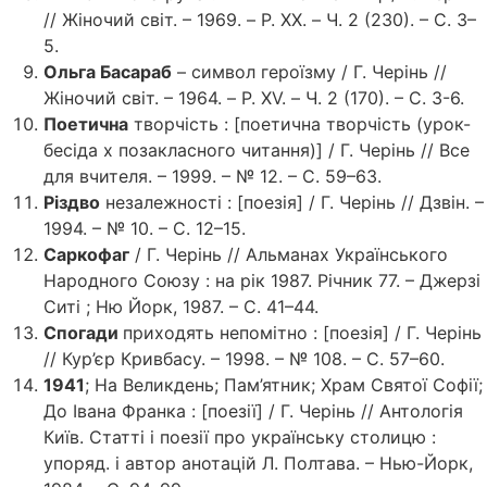
// Жіночий світ. – 1969. – P. XX. – Ч. 2 (230). – С. 3–
5.
Ольга Басараб
– символ героїзму / Г. Черінь //
Жіночий світ. – 1964. – P. XV. – Ч. 2 (170). – С. 3-6.
Поетична
творчість : [поетична творчість (урок-
бесіда х позакласного читання)] / Г. Черінь // Все
для вчителя. – 1999. – № 12. – С. 59–63.
Різдво
незалежності : [поезія] / Г. Черінь // Дзвін. –
1994. – № 10. – С. 12–15.
Саркофаг
/ Г. Черінь // Альманах Українського
Народного Союзу : на рік 1987. Річник 77. – Джерзі
Ситі ; Ню Йорк, 1987. – С. 41–44.
Спогади
приходять непомітно : [поезія] / Г. Черінь
// Кур’єр Кривбасу. – 1998. – № 108. – С. 57–60.
1941
; На Великдень; Пам’ятник; Храм Святої Софії;
До Івана Франка : [поезії] / Г. Черінь // Антологія
Київ. Статті і поезії про українську столицю :
упоряд. і автор анотацій Л. Полтава. – Нью-Йорк,