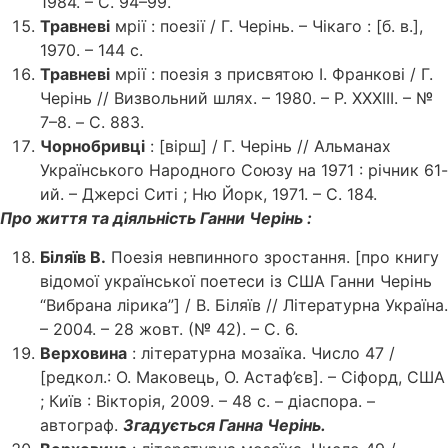
1984. – С. 94–99.
Травневі
мрії : поезії / Г. Черінь. – Чікаго : [б. в.],
1970. – 144 с.
Травневі
мрії : поезія з присвятою І. Франкові / Г.
Черінь // Визвольний шлях. – 1980. – Р. XXХIII. – №
7–8. – С. 883.
Чорнобривці
: [вірш] / Г. Черінь // Альманах
Українського Народного Союзу на 1971 : річник 61-
ий. – Джерсі Ситі ; Ню Йорк, 1971. – С. 184.
Про життя та діяльність Ганни Черінь :
Біляїв В.
Поезія невпинного зростання. [про книгу
відомої української поетеси із США Ганни Черінь
“Вибрана лірика”] / В. Біляїв // Літературна Україна.
– 2004. – 28 жовт. (№ 42). – С. 6.
Верховина
: літературна мозаїка. Число 47 /
[редкол.: О. Маковець, О. Астаф’єв]. – Сіфорд, США
; Київ : Вікторія, 2009. – 48 с. – діаспора. –
автограф.
Згадується Ганна Черінь.