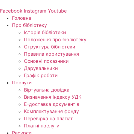
Перейти
до
Facebook
Instagram
Youtube
вмісту
Головна
Про бібліотеку
Історія бібліотеки
Положення про бібліотеку
Структура бібліотеки
Правила користування
Основні показники
Дарувальники
Графік роботи
Послуги
Віртуальна довідка
Визначення індексу УДК
E-доставка документів
Комплектування фонду
Перевірка на плагіат
Платні послуги
Ресурси