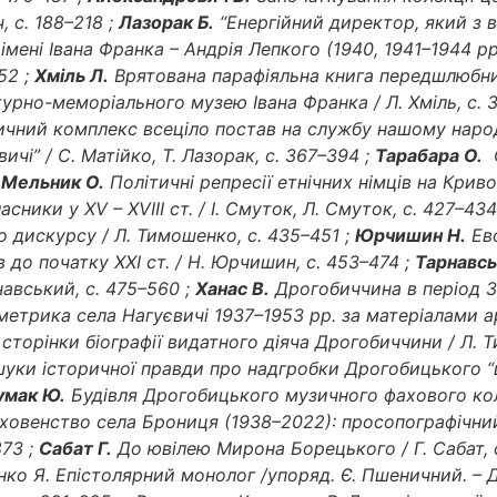
, с. 188–218 ;
Лазорак Б.
“Енергійний директор, який з 
мені Івана Франка – Андрія Лепкого (1940, 1941–1944 рр.)
52 ;
Хміль Л.
Врятована парафіяльна книга передшлюбни
урно-меморіального музею Івана Франка / Л. Хміль, с. 
ичний комплекс всеціло постав на службу нашому народ
чі” / С. Матійко, Т. Лазорак, с. 367–394 ;
Тарабара О.
О
;
Мельник О.
Політичні репресії етнічних німців на Криво
ники у XV – XVIII ст. / І. Смуток, Л. Смуток, с. 427–434
го дискурсу / Л. Тимошенко, с. 435–451 ;
Юрчишин Н.
Ево
 до початку ХХІ ст. / Н. Юрчишин, с. 453–474 ;
Тарнавсь
авський, с. 475–560 ;
Ханас В.
Дрогобиччина в період За
етрика села Нагуєвичі 1937–1953 рр. за матеріалами 
торінки біографії видатного діяча Дрогобиччини / Л. Т
ошуки історичної правди про надгробки Дрогобицького “
умак Ю.
Будівля Дрогобицького музичного фахового коле
овенство села Брониця (1938–2022): просопографічний о
873 ;
Сабат Г.
До ювілею Мирона Борецького / Г. Сабат, 
нко Я. Епістолярний монолог /упоряд. Є. Пшеничний. – Дро