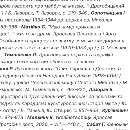
вірою говорить про майбутнє музею…”: Дрогобицький
 / Б. Лазорак, Т. Лазорак, с. 219–346 ;
Сопотницька І.
х протоколів 1934–1944 рр. церкви св. Миколая
353–366 ;
Матійко С.
“Маю намір прикласти
ові…”: життєва драма Ярослава Ольхового і його
собливості процесу і розвитку земської медицини у
ріжжі у світлі статистики (1920–1953 рр.) / О. Мельник,
 ;
Тимошенко Л.
Дрогобицька церква та парафія
люція технології виробництва та шляхи
кий Р.
Рукописна книга “Спис парохіян в Дережицах і
хідноукраїнської Народної Республіки (1918–1919) /
архіву церкви Перенесення мощів Святого Миколая / М.
имошенко, М. Тимошенко, с. 793–821 ;
Лазорак Б.
цвинтаря на Трускавецький”, виконані за ескізами та
джу як парадигма культурологічної історії міста / Ю.
гляд / Б. Паньків, Ю. Стецик, с. 857–863 ;
Кур’янович
с. 874–878 ;
Мельник Я.
Українотворець Ярослав
гобич: Коло, 2020. – VIII. – 440 с. ;
Сабат Г.
Феномен