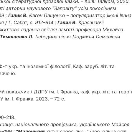
ської літературної прозової казки. – Київ: Талком, 2020.
ті авторки наукового “Заповіту” усім поколінням
09 ;
Галик В.
Євген Пащенко – популяризатор імені Івана
/ Г. Сабат, с. 912–914 ;
Галик В.
Краєзнавчі
життєва ладанка світлої пам’яті професора Михайла
Тимошенко Л.
Лебедина пісня Людмили Семенівни
-т укр. та іноземної філології, Каф. заруб. літ. та
свячено.
 покажчик / ДДПУ ім. І. Франка, каф. укр. літ. та теорії
 ім. І. Франка, 2023. – 72 с.
00–218.
ковця, національного провідника, українського Мойсея
5–199 :
“Маленький
хутір серед лук…” (або кілька слів