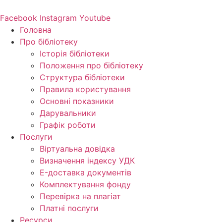
Перейти
до
Facebook
Instagram
Youtube
вмісту
Головна
Про бібліотеку
Історія бібліотеки
Положення про бібліотеку
Структура бібліотеки
Правила користування
Основні показники
Дарувальники
Графік роботи
Послуги
Віртуальна довідка
Визначення індексу УДК
E-доставка документів
Комплектування фонду
Перевірка на плагіат
Платні послуги
Ресурси