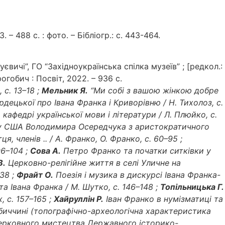
– 488 с. : фото. – Бібліогр.: с. 443-464.
євичі”, ГО “Західноукраїнська спілка музеїв” ; [редкол.:
рогобич : Посвіт, 2022. – 936 с.
с. 13–18 ;
Мельник Я.
“Ми собі з вашою жінкою добре
децької про Івана Франка і Криворівню / Н. Тихолоз, с.
 кафедрі української мови і літератури / Л. Плюйко, с.
н у США Володимира Осередчука з аристократичного
членів .. / А. Франко, О. Франко, с. 60–95 ;
96–104 ;
Сова А.
Петро Франко та початки ситківки у
В.
Церковно-релігійне життя в селі Уличне на
138 ;
Фрайт О.
Поезія і музика в дискурсі Івана Франка-
а Івана Франка / М.
Шутко, с. 146–148 ;
Топільницька Г.
, с. 157–165 ;
Хайруллін Р.
Іван Франко в нумізматиці та
иччині (топографічно-археологічна характеристика
ерковного мистецтва Державного історико-