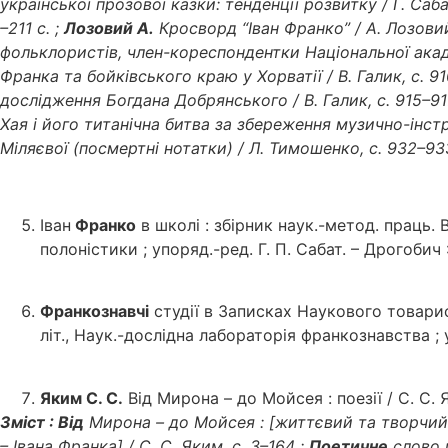
української прозової казки: тенденції розвитку / Г. Саба
–211 с. ;
Лозовий А.
Кросворд “Іван Франко” / А. Лозовий
фольклористів, член-кореспондентки Національної акаде
Франка та бойківського краю у Хорватії / В. Галик, с. 91
дослідження Богдана Добрянського / В. Галик, с. 915–91
Хая і його титанічна битва за збереження музично-інстр
Міляєвої (посмертні нотатки) / Л. Тимошенко, с. 932–93
Іван
Франко
в школі : збірник наук.-метод. праць. Ви
полоністики ; упоряд.-ред. Г. П. Сабат. – Дрогобич :
Франкознавчі
студії в Записках Наукового товариств
літ., Наук.-дослідна лабораторія франкознавства ; у
Яким С. С.
Від Мирона – до Мойсея : поезії / С. С. Я
Зміст : Від
Мирона – до Мойсея : [життєвий та творчий 
– Івана Франка] / С. С. Яким, с. 3–164 ;
Поетичне
слово п