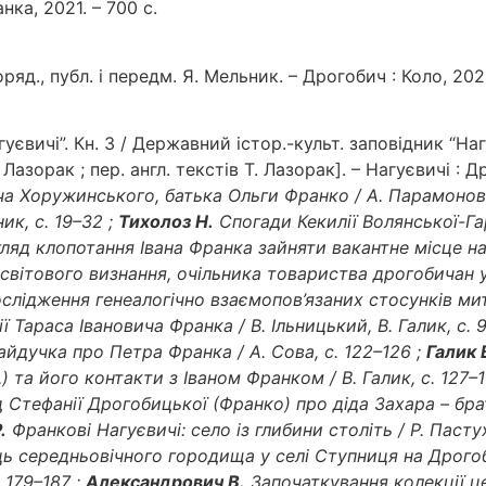
анка, 2021. – 700 с.
яд., публ. і передм. Я. Мельник. – Дрогобич : Коло, 2023. 
вичі”. Кн. 3 / Державний істор.-культ. заповідник “Нагу
 Лазорак ; пер. англ. текстів Т. Лазорак]. – Нагуєвичі : Д
Хоружинського, батька Ольги Франко / А. Парамонов, 
ик, с. 19–32 ;
Тихолоз Н.
Спогади Кекилії Волянської-Гар
огляд клопотання Івана Франка зайняти вакантне місце на
 світового визнання, очільника товариства дрогобича
дження генеалогічно взаємопов’язаних стосунків митця, 
Тараса Івановича Франка / В. Ільницький, В. Галик, с. 
йдучка про Петра Франка / А. Сова, с. 122–126 ;
Галик 
 та його контакти з Іваном Франком / В.
Галик, с. 127–
 Стефанії Дрогобицької (Франко) про діда Захара – брат
.
Франкові Нагуєвичі: село із глибини століть / Р. Пастух
ь середньовічного городища у селі Ступниця на Дрогоб
 179–187 ;
Александрович В.
Започаткування колекції ц