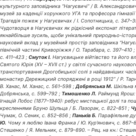
культурного заповідника “Нагуєвичі” / В. Александрович
музей за каденції хорунжого УГА та професора гімназії і
Трагедія пожеж у Нагуєвичах / І. Сопотницька, с. 347–3
Чудотворця в Нагуєвичах як рідкісний експонат літерат
якнайбільше зусиль, щоби унікальний природньо-істор
науковий вклад у музейний простір заповідника “Нагуєви
північній частині Криворіжжя / О. Тарабара, с. 397–410 
с. 411–423 ;
Смуток І.
Нагуєвицьке війтівство та його влас
Святого Юрія (XV – XVII ст.) у світлі сучасного науково
транспортування Дрогобицької солі з найдавніших часів
монастир Дережицкий споряджені в році 1912” / Р. Тарн
В. Ханас, М. Ханас, с. 561–598 ;
Добрянська М.
Шкільна м
Добрянська, с. 599–792 ;
Тимошенко Л.
Раймунд Ярош: с
Ігнацій Лобос (1877–1940): ребус мистецької долі та п
кресленнями Бруно Шульца / Б. Лазорак, с. 822–851 ;
Ч
Чумак, О. Сеник, с. 852–856 ;
Паньків Б.
Парафіяльне дух
Ю.
Чому я люблю Івана Франка / Ю. Кур’янович, с. 867–
Стешенко / Я. Мельник, с. 879–890. – Рец. на кн.: Стеше