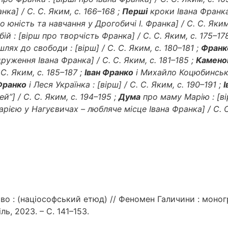
ка] / С. С. Яким, с. 166–168 ;
Перші
кроки Івана Франка 
о юність та навчання у Дрогобичі І. Франка] / С. С. Яким
ій : [вірш про творчість Франка] / С. С. Яким, с. 175–17
лях до свободи : [вірш] / С. С. Яким, с. 180–181 ;
Франк
руження Івана Франка] / С. С. Яким, с. 181–185 ;
Камено
 С. Яким, с. 185–187 ;
Іван Франко
і Михайло Коцюбинський
Франко
і Леся Українка : [вірш] / С. С. Яким, с. 190–191 ;
І
”] / С. С. Яким, с. 194–195 ;
Дума
про маму Марію : [вір
рією у Нагуєвичах – любляче місце Івана Франка] / С. С
: (націософський етюд) // Феномен Галичини : монографія
ль, 2023. – С. 141–153.