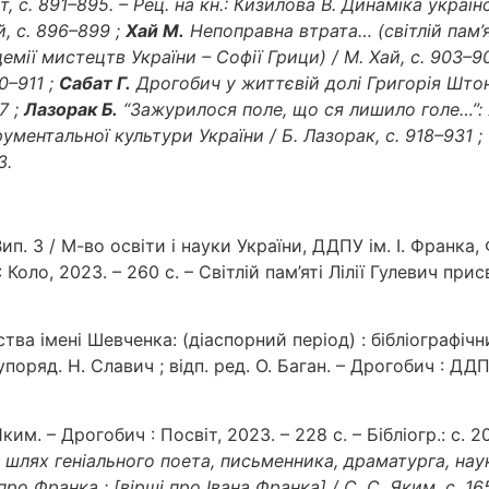
т, с. 891–895. – Рец. на кн.: Кизилова В. Динаміка україн
, с. 896–899 ;
Хай М.
Непоправна втрата… (світлій пам’я
мії мистецтв України – Софії Грици) / М. Хай, с. 903–9
0–911 ;
Сабат Г.
Дрогобич у життєвій долі Григорія Штоня 
7 ;
Лазорак Б.
“Зажурилося поле, що ся лишило голе…”: 
ументальної культури України / Б. Лазорак, с. 918–931 ;
3.
п. 3 / М-во освіти і науки України, ДДПУ ім. І. Франка, Ф
 Коло, 2023. – 260 с. – Світлій пам’яті Лілії Гулевич при
а імені Шевченка: (діаспорний період) : бібліографічний
поряд. Н. Славич ; відп. ред. О. Баган. – Дрогобич : ДДПУ
ким. – Дрогобич : Посвіт, 2023. – 228 с. – Бібліогр.: с. 2
шлях геніального поета, письменника, драматурга, нау
ро Франка : [вірші про Івана Франка] / С. С. Яким, с. 16