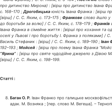
про дитинство Мирона) : [вірш про дитинство Івана Фран
с. 168–170 ;
Дрогобицька
юність Івана Франка : [вірш пр
[вірш] / С. С. Яким, с. 173–175 ;
Франкове
слово йшло у б
до боротьби за волю] / С. С. Яким, с. 178–179 ;
Франків
ш
Івана Франка в сімейне життя : [вірші про кохання та од
оселі у Львові і про боротьбу І. Франка з поляками] / С.
Василь Стефаник : [вірш] / С. С. Яким, с. 189–190 ;
Іван 
192–193 ;
Мойсей
: [вірш про поему Івана Франка “Мойсей
“Ярина”
: [вірш про святе чудодійне джерело з Дівою Ма
[вірш] / С. С. Яким, с. 198–199.
Статті :
Баган О. Р.
Іван Франко про галицьке москвофільство 
адак. М. Возняка ; [пер. слово М. Вегеша]. – Тернопі