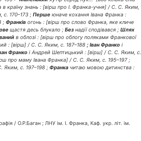
в країну знань : [вірш про І. Франка-учня] / С. С. Яким,
, с. 170–173 ;
Перше
юначе кохання Івана Франка :
8 ;
Франків
огонь : [вірш про слово Франка, яке кличе
ове
щастя десь блукало ;
Без
надії сподівався ;
Шлях
ваний
в облозі : [вірш про облогу поляками Франкової
 : [вірш] / С. С. Яким, с. 187–188
; Іван Франко
і
ван Франко
і Андрей Шептицький : [вірш] / С. С. Яким, с.
ш про маму Івана Франка] / С. С. Яким, с. 195–197 ;
. Яким, с. 197–198 ;
Франка
читаю мовою дитинства :
 / О.Р.Баган ; ЛНУ ім. І. Франка, Каф. укр. літ. ім.