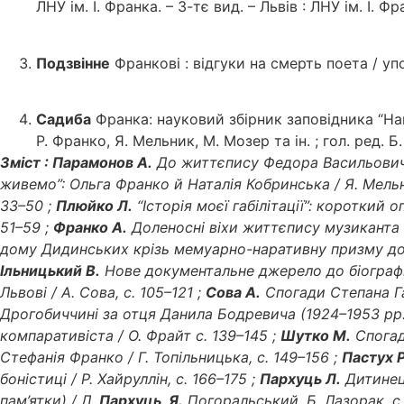
ЛНУ ім. І. Франка. – 3-тє вид. – Львів : ЛНУ ім. І. Фр
Подзвінне
Франкові : відгуки на смерть поета / упор
Садиба
Франка: науковий збірник заповідника “Нагує
Р. Франко, Я. Мельник, М. Мозер та ін. ; гол. ред. Б.
Зміст : Парамонов А.
До життєпису Федора Васильовича 
живемо”: Ольга Франко й Наталія Кобринська / Я. Мельн
33–50 ;
Плюйко Л.
“Історія моєї габілітації”: короткий 
51–59 ;
Франко А.
Доленосні віхи життєпису музиканта
дому Дидинських крізь мемуарно-наративну призму дослі
Ільницький В.
Нове документальне джерело до біографії 
Львові / А. Сова, с. 105–121 ;
Сова А.
Спогади Степана Га
Дрогобиччині за отця Данила Бодревича (1924–1953 рр.)
компаративіста / О. Фрайт с. 139–145 ;
Шутко М.
Спогад
Стефанія Франко / Г. Топільницька, с. 149–156 ;
Пастух Р
боністиці / Р. Хайруллін, с. 166–175 ;
Пархуць Л.
Дитинец
пам’ятки) / Л.
Пархуць, Я.
Погоральський, Б. Лазорак, с.