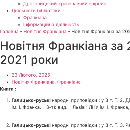
Дрогобицький краєзнавчий збірник
Діяльність бібліотеки
Франкіана
Інформаційна діяльність
Головна
-
Новітня Франкіана
-
Новітня Франкіана за 202
Новітня Франкіана за 2
2021 роки
23 Лютого, 2025
Новітня Франкіана
,
Франкіана
Книги :
Галицько-руські
народні приповідки : у 3 т. Т. 2. Д
ім. І. Франка. – 3-тє вид. – Львів : ЛНУ ім. І. Франка,
Галицько-руські
народні приповідки : у 3 т. Т. 3. Р