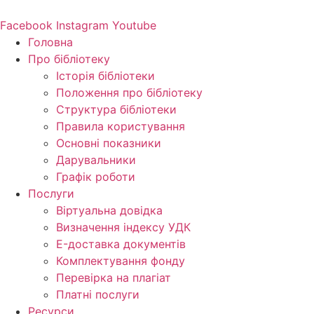
Перейти
до
Facebook
Instagram
Youtube
вмісту
Головна
Про бібліотеку
Історія бібліотеки
Положення про бібліотеку
Структура бібліотеки
Правила користування
Основні показники
Дарувальники
Графік роботи
Послуги
Віртуальна довідка
Визначення індексу УДК
E-доставка документів
Комплектування фонду
Перевірка на плагіат
Платні послуги
Ресурси